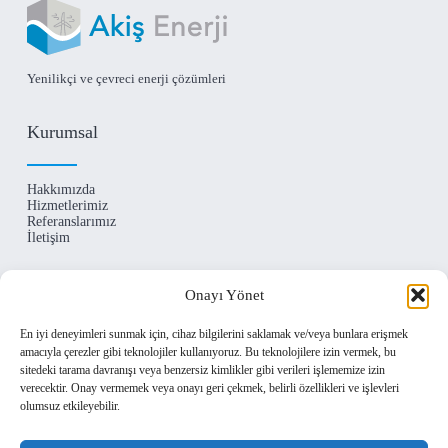
Yenilikçi ve çevreci enerji çözümleri
Kurumsal
Hakkımızda
Hizmetlerimiz
Referanslarımız
İletişim
İletişim
Onayı Yönet
En iyi deneyimleri sunmak için, cihaz bilgilerini saklamak ve/veya bunlara erişmek
Levent Mahallesi Begonya Sokak No:1 Beşiktaş /
amacıyla çerezler gibi teknolojiler kullanıyoruz. Bu teknolojilere izin vermek, bu
İSTANBUL
sitedeki tarama davranışı veya benzersiz kimlikler gibi verileri işlememize izin
(+90) 212 290 24 63
verecektir. Onay vermemek veya onayı geri çekmek, belirli özellikleri ve işlevleri
info@akisgroup.com
olumsuz etkileyebilir.