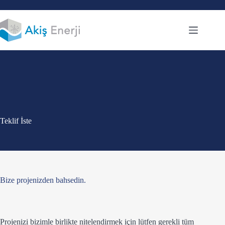
Skip
to
content
Teklif İste
Bize projenizden bahsedin.
Projenizi bizimle birlikte nitelendirmek için lütfen gerekli tüm