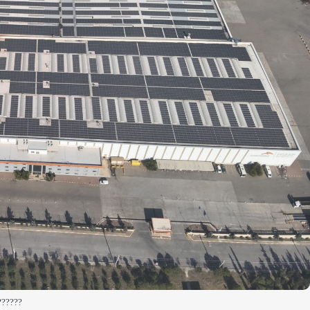
??????