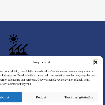
Onayı Yönet
Bir projeniz mi var?
Hadi konuşalım!
leri sunmak için, cihaz bilgilerini saklamak ve/veya bunlara erişmek amacıyla çerezler
ler kullanıyoruz. Bu teknolojilere izin vermek, bu sitedeki tarama davranışı veya benzersiz
Teklif İste
 verileri işlememize izin verecektir. Onay vermemek veya onayı geri çekmek, belirli
işlevleri olumsuz etkileyebilir.
bul et
Reddet
Tercihleri görüntüle