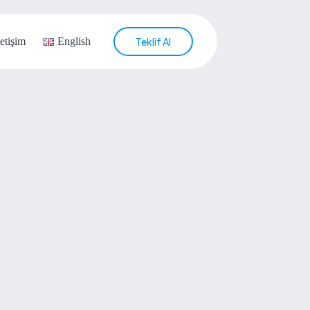
letişim
English
Teklif Al