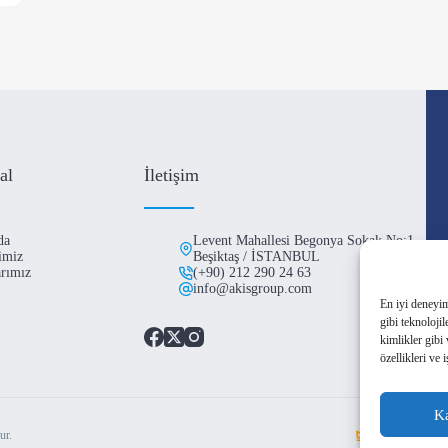
al
İletişim
da
Levent Mahallesi Begonya Sokak No:1
imiz
Beşiktaş / İSTANBUL
arımız
(+90) 212 290 24 63
info@akisgroup.com
En iyi deneyim
gibi teknoloji
kimlikler gibi
özellikleri ve 
Ka
ur.