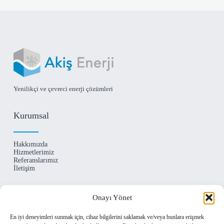
Yenilikçi ve çevreci enerji çözümleri
Kurumsal
Hakkımızda
Hizmetlerimiz
Referanslarımız
İletişim
İletişim
Onayı Yönet
En iyi deneyimleri sunmak için, cihaz bilgilerini saklamak ve/veya bunlara erişmek
Levent Mahallesi Begonya Sokak No:1 Beşiktaş /