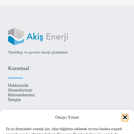
Yenilikçi ve çevreci enerji çözümleri
Kurumsal
Hakkımızda
Hizmetlerimiz
Referanslarımız
İletişim
İletişim
Onayı Yönet
En iyi deneyimleri sunmak için, cihaz bilgilerini saklamak ve/veya bunlara erişmek
Levent Mahallesi Begonya Sokak No:1 Beşiktaş /