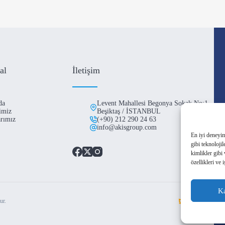
al
İletişim
da
Levent Mahallesi Begonya Sokak No:1
imiz
Beşiktaş / İSTANBUL
arımız
(+90) 212 290 24 63
info@akisgroup.com
En iyi deneyim
gibi teknoloji
kimlikler gibi
özellikleri ve 
Ka
ur.