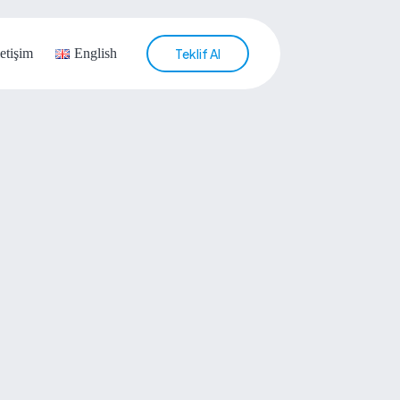
letişim
English
Teklif Al