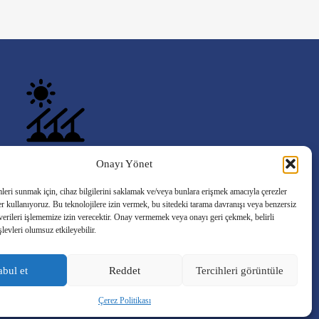
Onayı Yönet
Bir projeniz mi var?
Hadi konuşalım!
leri sunmak için, cihaz bilgilerini saklamak ve/veya bunlara erişmek amacıyla çerezler
ler kullanıyoruz. Bu teknolojilere izin vermek, bu sitedeki tarama davranışı veya benzersiz
Teklif İste
 verileri işlememize izin verecektir. Onay vermemek veya onayı geri çekmek, belirli
işlevleri olumsuz etkileyebilir.
bul et
Reddet
Tercihleri görüntüle
Çerez Politikası