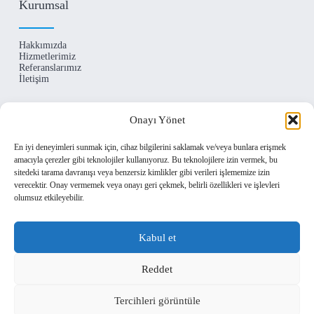
Kurumsal
Hakkımızda
Hizmetlerimiz
Referanslarımız
İletişim
İletişim
Onayı Yönet
En iyi deneyimleri sunmak için, cihaz bilgilerini saklamak ve/veya bunlara erişmek
Levent Mahallesi Begonya Sokak No:1 Beşiktaş /
amacıyla çerezler gibi teknolojiler kullanıyoruz. Bu teknolojilere izin vermek, bu
İSTANBUL
sitedeki tarama davranışı veya benzersiz kimlikler gibi verileri işlememize izin
(+90) 212 290 24 63
verecektir. Onay vermemek veya onayı geri çekmek, belirli özellikleri ve işlevleri
info@akisgroup.com
olumsuz etkileyebilir.
Kabul et
Reddet
Copyright © 2024 - Tüm hakları saklıdır. Akiş Enerji bir
Akiş Group
kuruluşudur.
Tercihleri görüntüle