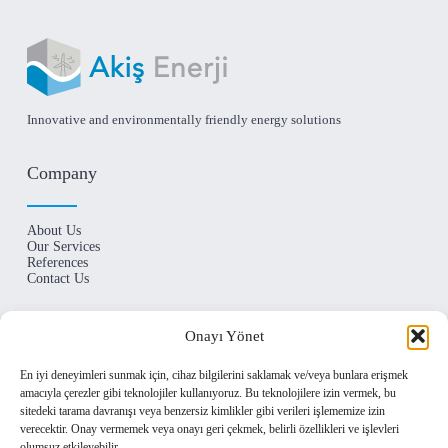
Innovative and environmentally friendly energy solutions
Company
About Us
Our Services
References
Contact Us
Contact Us
Onayı Yönet
En iyi deneyimleri sunmak için, cihaz bilgilerini saklamak ve/veya bunlara erişmek
Levent Mahallesi Begonya Sokak No:1 Beşiktaş /
amacıyla çerezler gibi teknolojiler kullanıyoruz. Bu teknolojilere izin vermek, bu
İSTANBUL
sitedeki tarama davranışı veya benzersiz kimlikler gibi verileri işlememize izin
(+90) 212 290 24 63
verecektir. Onay vermemek veya onayı geri çekmek, belirli özellikleri ve işlevleri
info@akisgroup.com
olumsuz etkileyebilir.